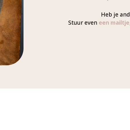
Heb je and
Stuur even
een mailtje